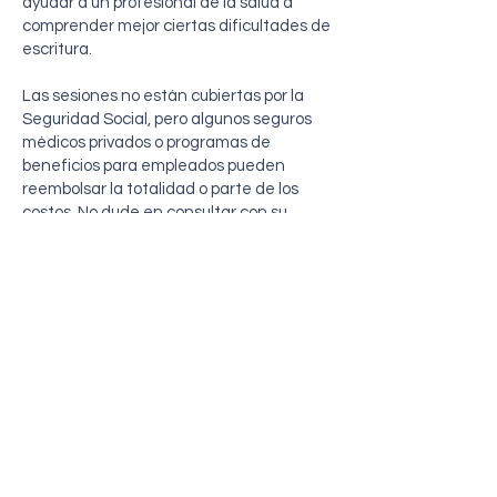
ayudar a un profesional de la salud a
comprender mejor ciertas dificultades de
escritura.
Las sesiones no están cubiertas por la
Seguridad Social, pero algunos seguros
médicos privados o programas de
beneficios para empleados pueden
reembolsar la totalidad o parte de los
costos. No dude en consultar con su
proveedor para conocer los detalles de su
póliza.
Grafoterapeuta