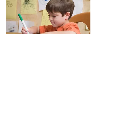
Graphothérapeute
Roxana Mayorga
14 bd Pasteur
34420 Villeneuve les Béziers
07 44 78 63 53
|
roxana@du-trait-